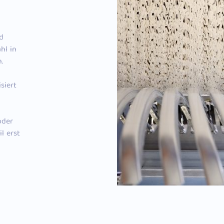
d
hl in
.
siert
oder
l erst